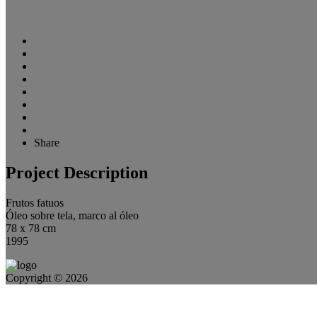
Share
Project Description
Frutos fatuos
Óleo sobre tela, marco al óleo
78 x 78 cm
1995
Copyright © 2026